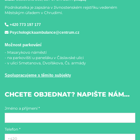
Podnikatelka je zapsána v živnostenském rejstříku vedeném
Městským úřadem v Chrudimi.
+420 773 197 177
Psychologickaambulance@centrum.cz
Možnost parkování
- Masarykovo náměstí
- na parkovišti u paneláku v Čáslavské ulici
- v ulici Smetanova, Dvořákova, Čs. armády
Spolupracujeme s těmito subjekty
CHCETE OBJEDNAT? NAPIŠTE NÁM...
Jméno a příjmení *
Telefon *