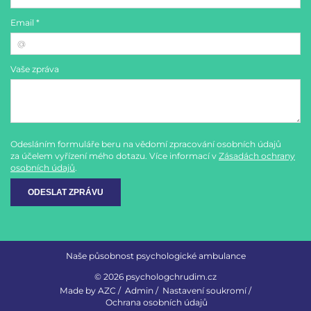
Email *
Vaše zpráva
Odesláním formuláře beru na vědomí zpracování osobních údajů
za účelem vyřízení mého dotazu. Více informací v
Zásadách ochrany
osobních údajů
.
ODESLAT ZPRÁVU
Naše působnost psychologické ambulance
© 2026 psychologchrudim.cz
Made by
AZC
/
Admin
/
Nastavení soukromí
/
Ochrana osobních údajů