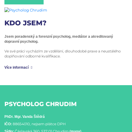
KDO JSEM?
Jsem poradenský a forenzní psycholog, mediátor a akreditovaný
dopravní psycholog.
Ve své práci vycházím ze vzdělání, dlouhodobé praxe a neustálého
doplňování odborné kvalifikace.
Více informací
PSYCHOLOG CHRUDIM
PhDr. Mgr. Vanda Štědrá
88654010, nejsem plátce DPH
IČO:
Čáslavská 360, 537 01 Chrudim
Sídlo:
(mapa)