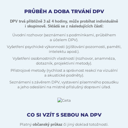
PRŮBĚH A DOBA TRVÁNÍ DPV
DPV trvá přibližně 3 až 4 hodiny, může probíhat individuálně
i skupinově. Skládá se z následujících částí:
Úvodní rozhovor (seznámení s podmínkami, průběhem
a účelem DPV).
Vyšetření psychické výkonnosti (zjišťování pozornosti, paměti,
intelektu apod.).
Vyšetření osobnostních vlastností (rozhovor, anamnéza,
dotazník, projektivní metody).
Přístrojové metody (rychlost a správnost reakcí na vizuální
a akustické podněty).
Seznámení s závěrem DPV, vystavení písemného posudku
a jeho odeslání na místně příslušný dopravní úřad.
CO SI VZÍT S SEBOU NA DPV
Platný
či jiný doklad totožnosti.
občanský průkaz