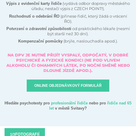
(vydává odbor dopravy městského
Výpis z evidenční karty řidiče
úřadu; nestačí výpis z CZECH POINT!).
(přinese řidič, který žádá o vrácení
Rozhodnutí o odebrání ŘO
ŘO).
od praktického lékaře (nesmí
Potvrzení o zdravotní způsobilosti
být starší než 30 dní).
(brýle, naslouchadla apod.).
Kompenzační pomůcky
NA DPV JE NUTNÉ PŘIJÍT VYSPALÝ, ODPOČATÝ, V DOBRÉ
PSYCHICKÉ A FYZICKÉ KONDICI (NE POD VLIVEM
ALKOHOLU ČI OMAMNÝCH LÁTEK, PO NOČNÍ SMĚNĚ NEBO
DLOUHÉ JÍZDĚ APOD.).
ONLINE OBJEDNÁVKOVÝ FORMULÁŘ
Hledáte psychotesty pro
profesionální řidiče
nebo pro
řidiče nad 65
let
v městě Svitavy?
FOTOGRAFIÍ