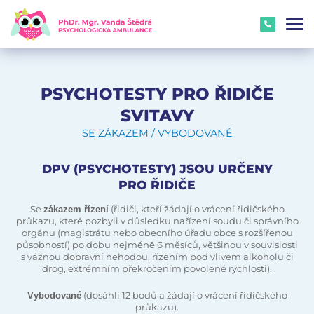
PSYCHOTESTY PRO ŘIDIČE
SVITAVY
SE ZÁKAZEM / VYBODOVANÉ
DPV (PSYCHOTESTY) JSOU URČENY
PRO ŘIDIČE
Se
(řidiči, kteří žádají o vrácení řidičského
zákazem řízení
průkazu, které pozbyli v důsledku nařízení soudu či správního
orgánu (magistrátu nebo obecního úřadu obce s rozšířenou
působností) po dobu nejméně 6 měsíců, většinou v souvislosti
s vážnou dopravní nehodou, řízením pod vlivem alkoholu či
drog, extrémním překročením povolené rychlosti).
(dosáhli 12 bodů a žádají o vrácení řidičského
Vybodované
průkazu).