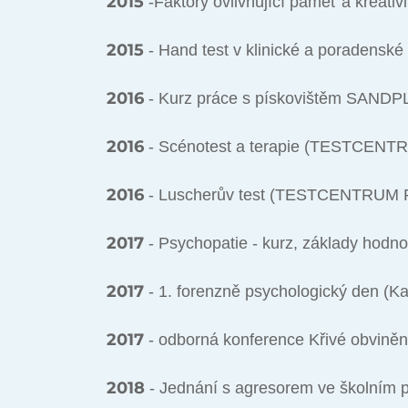
2015
-Faktory ovlivňující paměť a kreativ
2015
- Hand test v klinické a poradenské
2016
- Kurz práce s pískovištěm SANDP
2016
- Scénotest a terapie (TESTCENT
2016
- Luscherův test (TESTCENTRUM 
2017
- Psychopatie - kurz, základy hodn
2017
- 1. forenzně psychologický den (K
2017
- odborná konference Křivé obviněn
2018
- Jednání s agresorem ve školním p