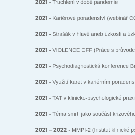
2021
- Truchlení v době pandemie
2021
- Kariérové poradenství (webinář C
2021
- Strašák v hlavě aneb úzkosti a úz
2021
- VIOLENCE OFF (Práce s průvodci 
2021
- Psychodiagnostická konference B
2021
- Využití karet v kariérním poraden
2021
- TAT v klinicko-psychologické prax
2021
- Téma smrti jako součást krizového
2021 – 2022
- MMPI-2 (Institut klinické 