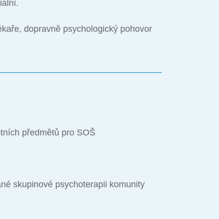
ální.
lékaře, dopravně psychologický pohovor
votních předmětů pro SOŠ
né skupinové psychoterapii komunity