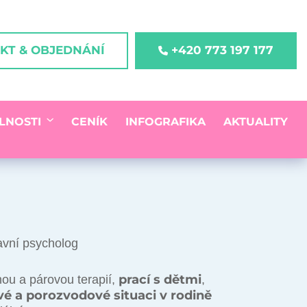
KT & OBJEDNÁNÍ
+420 773 197 177
CENÍK
INFOGRAFIKA
AKTUALITY
LNOSTI
avní psycholog
prací s dětmi
nnou a párovou terapií,
,
 a porozvodové situaci v rodině