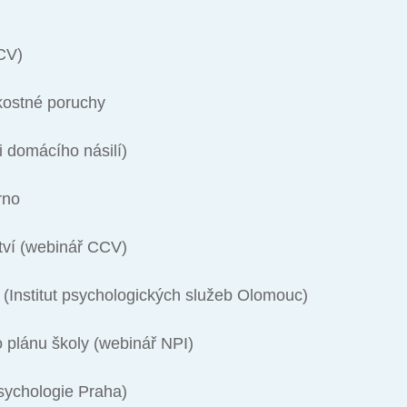
CV)
kostné poruchy
domácího násilí)
rno
ství (webinář CCV)
i (Institut psychologických služeb Olomouc)
 plánu školy (webinář NPI)
psychologie Praha)