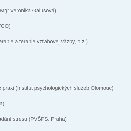
Mgr.Veronika Galusová)
YCO)
rapie a terapie vzťahovej väzby, o.z.)
ké praxi (Institut psychologických služeb Olomouc)
a)
ládání stresu (PVŠPS, Praha)