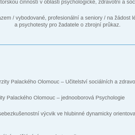
ktorskou činností v oblasti psychologické, zdravotní a soci
azem / vybodované, profesionální a seniory / na žádost 
a psychotesty pro žadatele o zbrojní průkaz.
rzity Palackého Olomouc – Učitelství sociálních a zdra
rzity Palackého Olomouc – jednooborová Psychologie
ebezkušenostní výcvik ve hlubinné dynamicky orientova