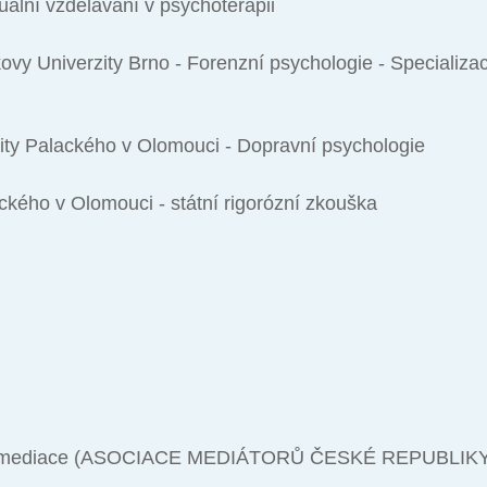
ální vzdělávání v psychoterapii
kovy Univerzity Brno - Forenzní psychologie - Specializac
rzity Palackého v Olomouci - Dopravní psychologie
ackého v Olomouci - státní rigorózní zkouška
ikou mediace (ASOCIACE MEDIÁTORŮ ČESKÉ REPUBLIK