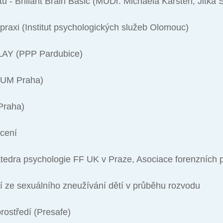
itu - Brillant Brain Basic (MUDr. Michaela Karsten, Jitka
 praxi (Institut psychologických služeb Olomouc)
LAY (PPP Pardubice)
RUM Praha)
Praha)
ocení
atedra psychologie FF UK v Praze, Asociace forenzních 
í ze sexuálního zneužívání dětí v průběhu rozvodu
rostředí (Presafe)