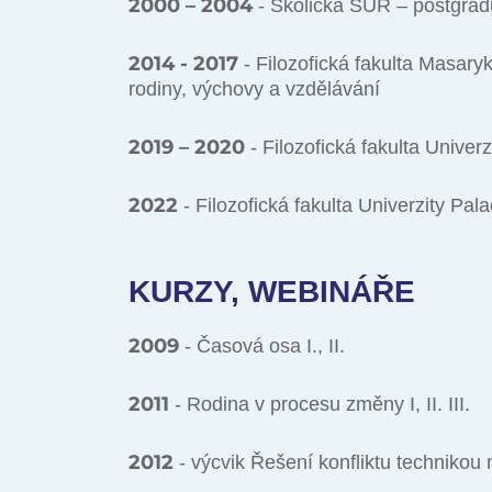
2000 – 2004
- Školička SUR – postgradu
2014 - 2017
- Filozofická fakulta Masary
rodiny, výchovy a vzdělávání
2019 – 2020
- Filozofická fakulta Unive
2022
- Filozofická fakulta Univerzity Pal
KURZY, WEBINÁŘE
2009
- Časová osa I., II.
2011
- Rodina v procesu změny I, II. III.
2012
- výcvik Řešení konfliktu techn