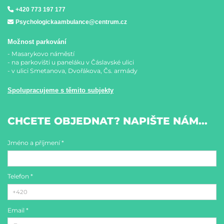
+420 773 197 177
Psychologickaambulance@centrum.cz
Možnost parkování
- Masarykovo náměstí
- na parkovišti u paneláku v Čáslavské ulici
- v ulici Smetanova, Dvořákova, Čs. armády
Spolupracujeme s těmito subjekty
CHCETE OBJEDNAT? NAPIŠTE NÁM...
Jméno a příjmení *
Telefon *
Email *