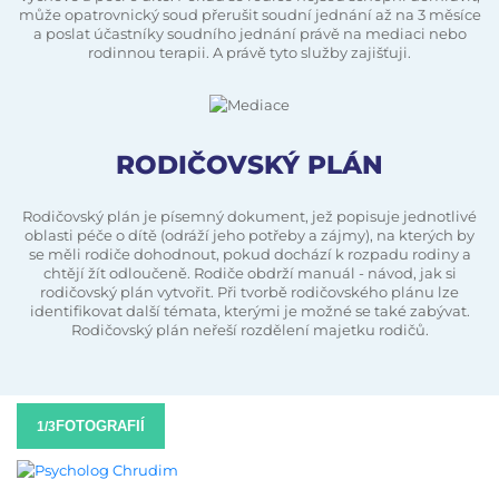
může opatrovnický soud přerušit soudní jednání až na 3 měsíce
a poslat účastníky soudního jednání právě na mediaci nebo
rodinnou terapii. A právě tyto služby zajišťuji.
RODIČOVSKÝ PLÁN
Rodičovský plán je písemný dokument, jež popisuje jednotlivé
oblasti péče o dítě (odráží jeho potřeby a zájmy), na kterých by
se měli rodiče dohodnout, pokud dochází k rozpadu rodiny a
chtějí žít odloučeně. Rodiče obdrží manuál - návod, jak si
rodičovský plán vytvořit. Při tvorbě rodičovského plánu lze
identifikovat další témata, kterými je možné se také zabývat.
Rodičovský plán neřeší rozdělení majetku rodičů.
FOTOGRAFIÍ