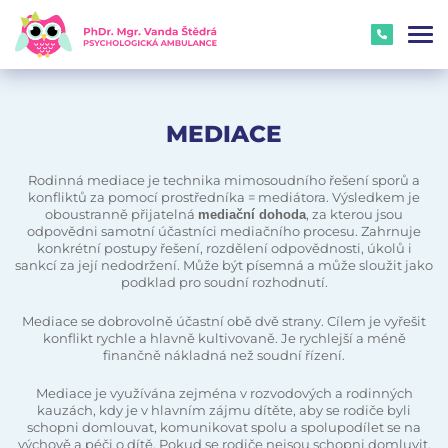
MEDIACE
Rodinná mediace je technika mimosoudního řešení sporů a
konfliktů za pomocí prostředníka = mediátora. Výsledkem je
oboustranně přijatelná
, za kterou jsou
mediační dohoda
odpovědni samotní účastníci mediačního procesu. Zahrnuje
konkrétní postupy řešení, rozdělení odpovědnosti, úkolů i
sankcí za její nedodržení. Může být písemná a může sloužit jako
podklad pro soudní rozhodnutí.
Mediace se dobrovolně účastní obě dvě strany. Cílem je vyřešit
konflikt rychle a hlavně kultivovaně. Je rychlejší a méně
finančně nákladná než soudní řízení.
Mediace je využívána zejména v rozvodových a rodinných
kauzách, kdy je v hlavním zájmu dítěte, aby se rodiče byli
schopni domlouvat, komunikovat spolu a spolupodílet se na
výchově a péči o dítě. Pokud se rodiče nejsou schopni domluvit,