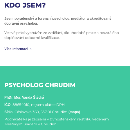
KDO JSEM?
Jsem poradenský a forenzní psycholog, mediátor a akreditovaný
dopravní psycholog.
Ve své práci vycházím ze vzdělání, dlouhodobé praxe a neustálého
doplňování odborné kvalifikace.
Více informací
PSYCHOLOG CHRUDIM
PhDr. Mgr. Vanda Štědrá
88654010, nejsem plátce DPH
IČO:
Čáslavská 360, 537 01 Chrudim
Sídlo:
(mapa)
Podnikatelka je zapsána v živnostenském rejstříku vedeném
Městským úřadem v Chrudimi.