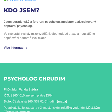
KDO JSEM?
Jsem poradenský a forenzní psycholog, mediátor a akreditovaný
dopravní psycholog.
Ve své práci vycházím ze vzdělání, dlouhodobé praxe a neustálého
doplňování odborné kvalifikace.
Více informací
PSYCHOLOG CHRUDIM
PhDr. Mgr. Vanda Štědrá
IČO:
88654010, nejsem plátce DPH
Sídlo:
Čáslavská 360, 537 01 Chrudim
(mapa)
Podnikatelka je zapsána v živnostenském rejstříku vedeném Městským
úřadem v Chrudimi.