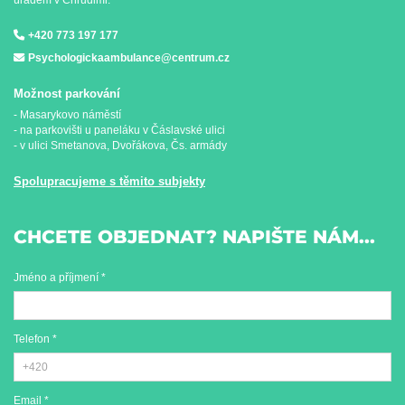
+420 773 197 177
Psychologickaambulance@centrum.cz
Možnost parkování
- Masarykovo náměstí
- na parkovišti u paneláku v Čáslavské ulici
- v ulici Smetanova, Dvořákova, Čs. armády
Spolupracujeme s těmito subjekty
CHCETE OBJEDNAT? NAPIŠTE NÁM...
Jméno a příjmení *
Telefon *
Email *